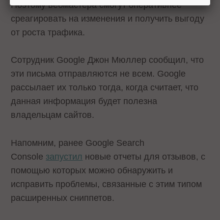
Поэтому вебмастера смогут оперативнее
среагировать на изменения и получить выгоду
от роста трафика.
Сотрудник Google Джон Мюллер сообщил, что
эти письма отправляются не всем. Google
рассылает их только тогда, когда считает, что
данная информация будет полезна
владельцам сайтов.
Напомним, ранее Google Search
Console
запустил
новые отчеты для отзывов, с
помощью которых можно обнаружить и
исправить проблемы, связанные с этим типом
расширенных сниппетов.