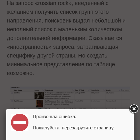
На запрос «russian rock», введенный с
желанием получить список групп этого
направления, поисковик выдал небольшой и
неполный список с маленьким количеством
дополнительной информации. Сказывается
«иностранность» запроса, затрагивающая
специфику другой страны. Но создать
минимальное представление по таблице
возможно.
Произошла ошибка:
Пожалуйста, перезагрузите страницу.