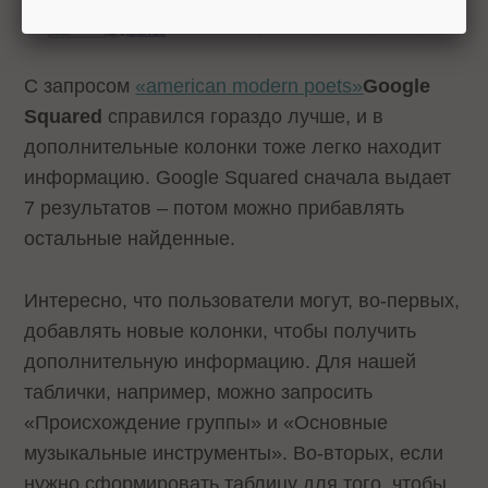
С запросом
«american modern poets»
Google
Squared
справился гораздо лучше, и в
дополнительные колонки тоже легко находит
информацию. Google Squared сначала выдает
7 результатов – потом можно прибавлять
остальные найденные.
Интересно, что пользователи могут, во-первых,
добавлять новые колонки, чтобы получить
дополнительную информацию. Для нашей
таблички, например, можно запросить
«Происхождение группы» и «Основные
музыкальные инструменты». Во-вторых, если
нужно сформировать таблицу для того, чтобы