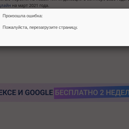
длайн
на март 2021 года.
Произошла ошибка:
тов
, как подготовиться к mobile-first индексации. Подробнее
mobile-first индексацию и посмотреть примеры также можно
в 
Пожалуйста, перезагрузите страницу.