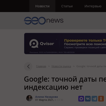
Новости
Статьи
Интервью
Главная
>
Новости рынка
>
Google: точной даты пе
Google: точной даты пе
индексацию нет
Алина Назарова
01 Марта 2021,
в 13:36