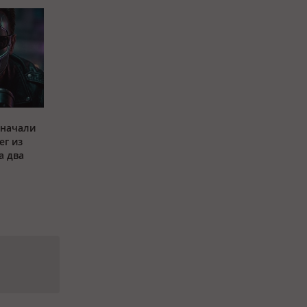
 начали
ег из
а два