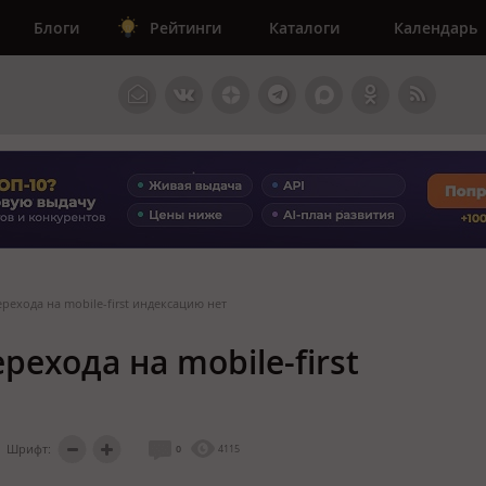
Блоги
Рейтинги
Каталоги
Календарь
рехода на mobile-first индексацию нет
рехода на mobile-first
Шрифт:
0
4115