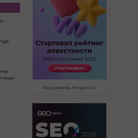
ет
года.
тому
оторые –
Хочу рекламу. Что делать?