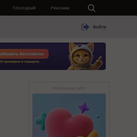
×
Глоссарий
Реклама
Войти
РЕКЛАМА НА САЙТЕ