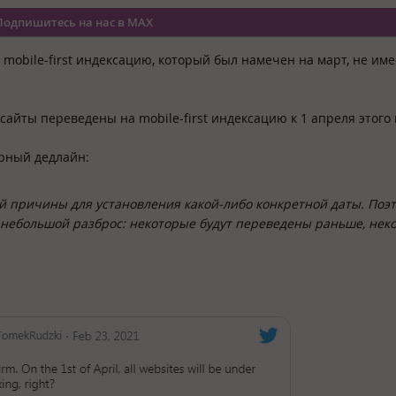
Подпишитесь на нас в MAX
mobile-first индексацию, который был намечен на март, не име
сайты переведены на mobile-first индексацию к 1 апреля этого 
ерный дедлайн:
ой причины для установления какой-либо конкретной даты. Поэ
 небольшой разброс: некоторые будут переведены раньше, нек