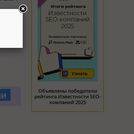
блоге
Объявлены победители
рейтинга Известности SEO-
компаний 2025