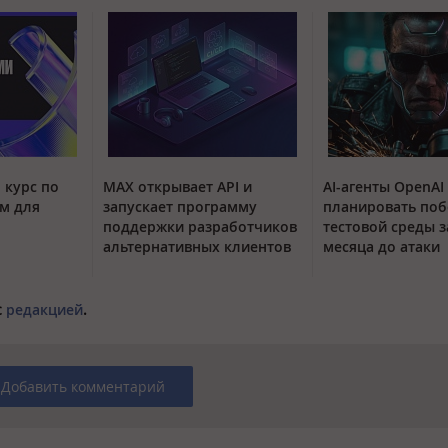
 курс по
MAX открывает API и
AI-агенты OpenAI
м для
запускает программу
планировать поб
поддержки разработчиков
тестовой среды з
альтернативных клиентов
месяца до атаки
с
редакцией
.
Добавить комментарий