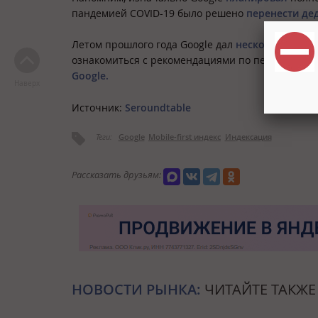
пандемией COVID-19 было решено
перенести де
Летом прошлого года Google дал
несколько сове
ознакомиться с рекомендациями по переходу на 
Google.
Наверх
Источник:
Seroundtable
Теги:
Google
Mobile-first индекс
Индексация
Рассказать друзьям:
НОВОСТИ РЫНКА:
ЧИТАЙТЕ ТАКЖЕ