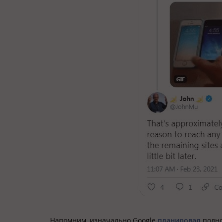
Напомним, изначально Google
планировал
полно