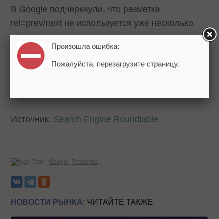
В Google подчеркнули, что разметка
rel=prev/next не используется уже несколько
лет.
Произошла ошибка:
Напомним, недавно Джон Мюллер
Пожалуйста, перезагрузите страницу.
посоветовал
не добавлять разметку для
организаций на все страницы сайта.
Источник:
Search Engine Roundtable
Теги:
Google
Разметка
НОВОСТИ РЫНКА:
ЧИТАЙТЕ ТАКЖЕ