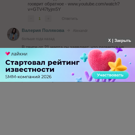
гооврит обратное - www.youtube.com/watch?
v=GTV47fyjm5Y
-
1
+
Ответить
Валерия Полякова
Alexandr
больше года назад
X | Закрыть
В твите от 21 марта он заявляет, что разметка не
используется twitter.com/JohnMu/status/110871748
6424363009?
ref_src=twsrc%5Etfw%7Ctwcamp%5Etweetembed%
7Ctwterm%5E1108717486424363009&ref_url=https%
3A%2F%2Fwww.seroundtable.com%2Fgoogle-rel-
prev-next-change-27295.html
-
0
+
Ответить