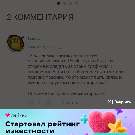
2 КОММЕНТАРИЯ
Гость
больше года назад
"А вот новым сайтам, до этого не
сталкивавшимся с Panda, нужно быть на
стороже и следить за своим трафиком и
позициями. Если на этой неделе вы отметили
падение трафика, то это может быть связано
именно с запуском нового алгоритма."
Похоже на астрологический гороскоп
X | Закрыть
-
6
+
Ответить
oldbadboy696
больше года назад