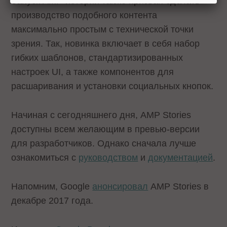
Запуск AMP-историй также призван сделать
производство подобного контента
максимально простым с технической точки
зрения. Так, новинка включает в себя набор
гибких шаблонов, стандартизированных
настроек UI, а также компонентов для
расшаривания и установки социальных кнопок.
Начиная с сегодняшнего дня, AMP Stories
доступны всем желающим в превью-версии
для разработчиков. Однако сначала лучше
ознакомиться с
руководством
и
документацией
.
Напомним, Google
анонсировал
AMP Stories в
декабре 2017 года.