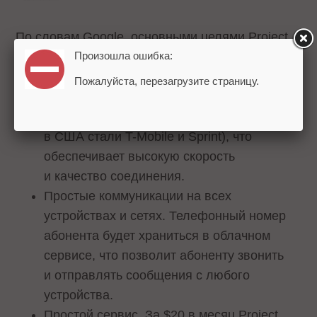
По словам Google, основными целями Project
Произошла ошибка:
Fi являются:
Пожалуйста, перезагрузите страницу.
Связь высокого качества. Проект
использует Wi-Fi и 4G LTE (провайдерами
в США стали T-Mobile и Sprint), что
обеспечивает высокую скорость
и качество соединения.
Простые коммуникации на всех
устройствах и сетях. Телефонный номер
абонента будет храниться в облачном
сервисе, что позволит абоненту звонить
и отправлять сообщения с любого
устройства.
Простой сервис. За $20 в месяц Project