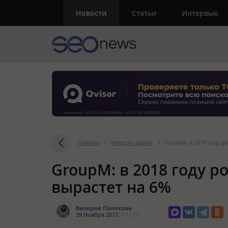
Новости
Статьи
Интервью
Главная
>
Новости рынка
>
GroupM: в 2018 году р
GroupM: в 2018 году 
вырастет на 6%
Валерия Полякова
29 Ноября 2017,
в 15:08