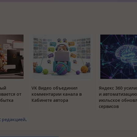
тый
VK Видео объединил
Яндекс 360 усили
вается от
комментарии канала в
и автоматизацию
збытка
Кабинете автора
июльское обнов
сервисов
с
редакцией
.