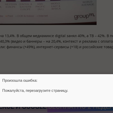
а 13,4%. В общем медиамиксе digital занял 40%, а ТВ – 42%. В 
0,3% (видео и баннеры – на 20,4%, контекст и реклама с оплато
али: финансы (+49%), интернет-сервисы (+18) и российские това
Произошла ошибка:
Пожалуйста, перезагрузите страницу.