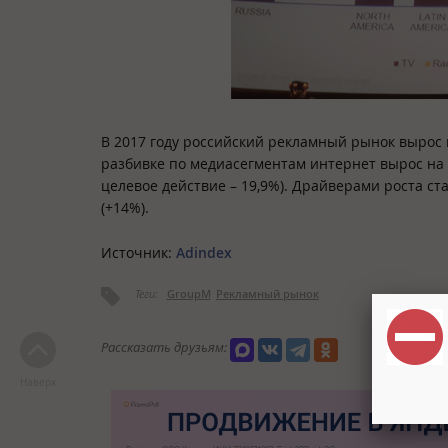
В 2017 году российский рекламный рынок вырос н
разбивке по медиасегментам интернет вырос на 4
целевое действие – 19,9%). Драйверами роста ст
(+14%).
Источник:
Adindex
Теги:
GroupM
Рекламный рынок
Рассказать друзьям:
Наверх