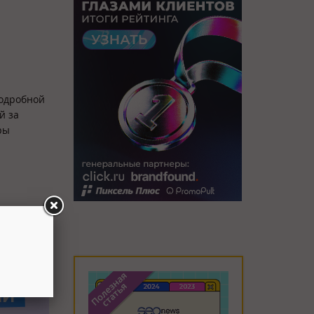
подробной
й за
ры