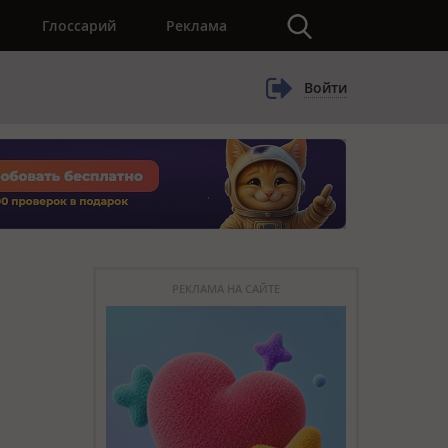
×
Глоссарий
Реклама
Войти
РЕКЛАМА НА САЙТЕ