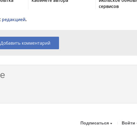
збытка
Кабинете автора
июльское обнов
сервисов
с
редакцией
.
Добавить комментарий
Подписаться
Войти