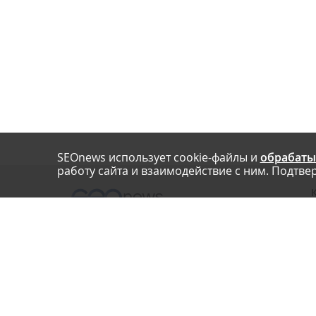
SEOnews использует cookie-файлы и
обрабаты
работу сайта и взаимодействие с ним. Подтвер
О
Нашли опечатку? Ctrl+Enter
П
У
© SEOnews.ru Все права защищены. 2026
К
Email редакции: info@seonews.ru
К
О
Телефон редакции:
+7 (909) 261-97-71