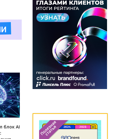
л блок AI
: