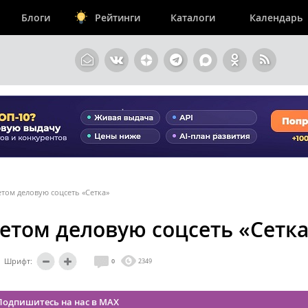
Блоги
Рейтинги
Каталоги
Календарь
етом деловую соцсеть «Сетка»
летом деловую соцсеть «Сетк
Шрифт:
0
2349
Подпишитесь на нас в MAX