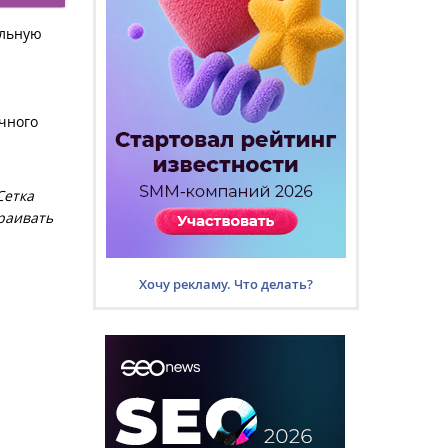
альную
чного
Сетка
траивать
Хочу рекламу. Что делать?