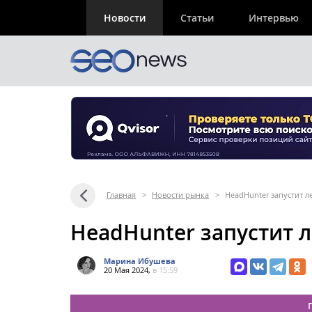
Новости
Статьи
Интервью
Главная
>
Новости рынка
>
HeadHunter запустит л
HeadHunter запустит 
Марина Ибушева
20 Мая 2024,
в 15:59