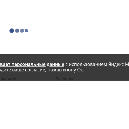
вает персональные данные
с использованием Яндекс М
дите ваше согласие, нажав кнопу Ок.
Компания
Разделы
 проекте
Новости
риглашаем авторов
Статьи
словия публикации
Интервью
онтакты
Блоги компаний
Правила
Рейтинги SEO-компаний
арта сайта
Календарь событий
бработка ПД
Каталог компаний
Каталог сервисов