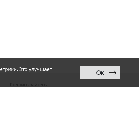
етрики. Это улучшает
Ок
Подписывайтесь
ВКонтакте
Telegram
Дзен
MAX
Тwitter
RSS
Рассылка