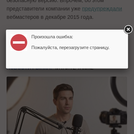
безопасную версию. Впрочем, об этом
представители компании уже
предупреждали
вебмастеров в декабре 2015 года.
Источник:
Search Engine Roundtable
Произошла ошибка:
Теги:
HTTPS
Топ 10
Google
Moz
Пожалуйста, перезагрузите страницу.
НОВОСТИ РЫНКА:
ЧИТАЙТЕ ТАКЖЕ