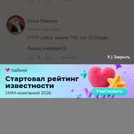
Илья Павлов
больше года назад
HTTP-сайты заняли 75% топ 10 Google
Вывод очевиден)))
X | Закрыть
-
4
+
Ответить
Гость
больше года назад
Впрочем
-
0
+
Ответить