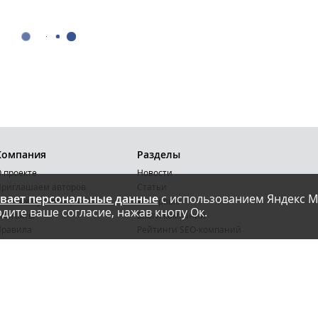
Компания
Разделы
 проекте
Новости
риглашаем авторов
Статьи
вает персональные данные
с использованием Яндекс М
словия публикации
Интервью
дите ваше согласие, нажав кнопу Ок.
онтакты
Блоги компаний
Правила
Рейтинги SEO-компаний
арта сайта
Календарь событий
бработка ПД
Каталог компаний
Каталог сервисов
Библиотека
Энциклопедия интернет-маркетинга