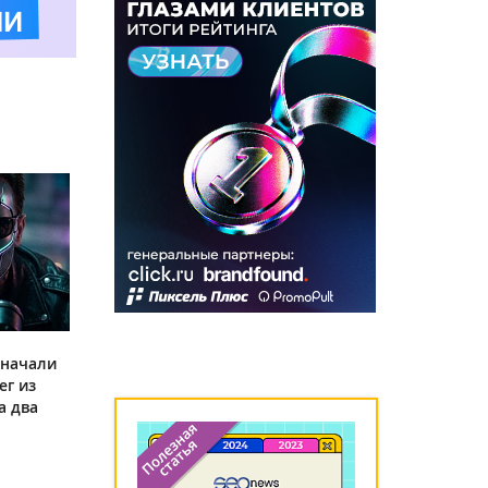
 начали
ег из
а два