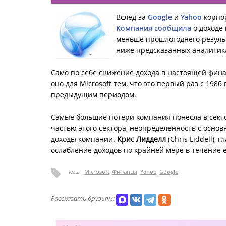
Вслед за
Google
и
Yahoo
корпо
Компания сообщила
о доходе 
меньше прошлогоднего результа
ниже предсказанных аналитикам
Само по себе снижение дохода в настоящей фин
оно для Microsoft тем, что это первый раз с 198
предыдущим периодом.
Самые большие потери компания понесла в секто
частью этого сектора, неопределенность с осно
доходы компании.
Крис Лидделл
(Chris Liddell),
ослабление доходов по крайней мере в течение 
Теги:
Microsoft
Финансы
Yahoo
Google
Рассказать друзьям: