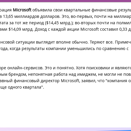
рация
Microsoft
объявила свои квартальные финансовые резуль
в 13,65 миллиардов долларов. Это, во-первых, почти на миллиа
та за тот же период ($14,45 млрд.); во-вторых почти на полми
и $14,09 млрд. Доход с каждой акции Microsoft составил 0,33 
ансовой ситуации выглядит вполне обычно. Теряют все. Приме
6 года, когда результаты компании уменьшились по сравнению с
ре онлайн-сервисов. Это и понятно. Хотя поисковики и являют
вным брендом, непонятная работа над имиджем, не могли не пов
 главный финансовый директор Microsoft, заявил, что "компания 
еще одного квартала".