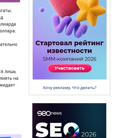
таты.
рд
ллиарда
доллара.
чательно
ся лишь
лиять на
ожидает
Хочу рекламу. Что делать?