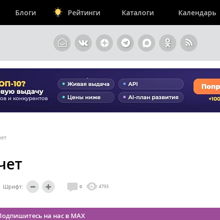
Блоги
Рейтинги
Каталоги
Календарь
чет
чет
Шрифт:
0
4793
Подпишитесь на нас в MAX