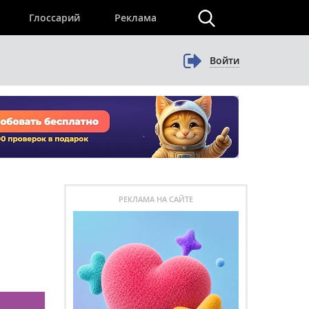
×
Глоссарий
Реклама
Войти
РЕКЛАМА НА САЙТЕ