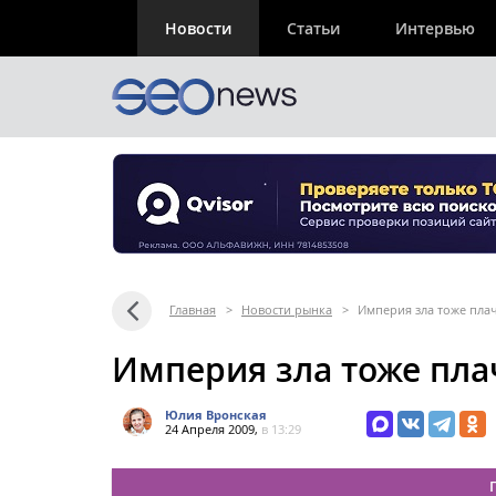
Новости
Статьи
Интервью
Главная
>
Новости рынка
>
Империя зла тоже пла
Империя зла тоже пла
Юлия Вронская
24 Апреля 2009,
в 13:29