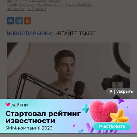
Ingate
SEOnews
Исследования
Искусственный
интеллект
Нейросети
НОВОСТИ РЫНКА:
ЧИТАЙТЕ ТАКЖЕ
X | Закрыть
Российский рынок инфлюенс-маркетинга вошел в фазу
стагнации после нескольких лет роста