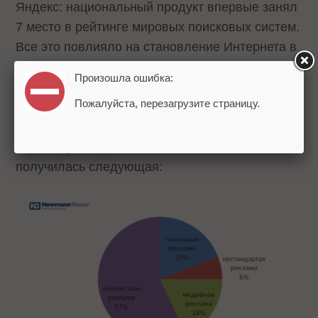
Яндекс: национальный продукт впервые занял
7 место в рейтинге мировых поисковых систем.
Все это повлияло на становление Интернета в
России «
одним из главных средств массовой
Произошла ошибка:
коммуникации
».
Пожалуйста, перезагрузите страницу.
Расстановка сил на рынке онлайн-рекламы в
2009 году, по данным Newmann Bauer,
получилась следующая: