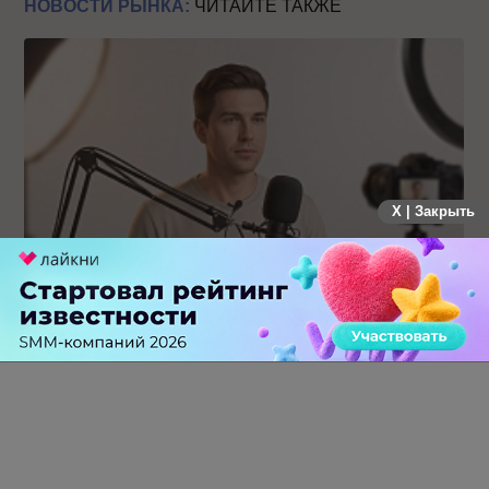
НОВОСТИ РЫНКА:
ЧИТАЙТЕ ТАКЖЕ
X | Закрыть
Российский рынок инфлюенс-маркетинга вошел в фазу
стагнации после нескольких лет роста
0 КОММЕНТАРИЕВ