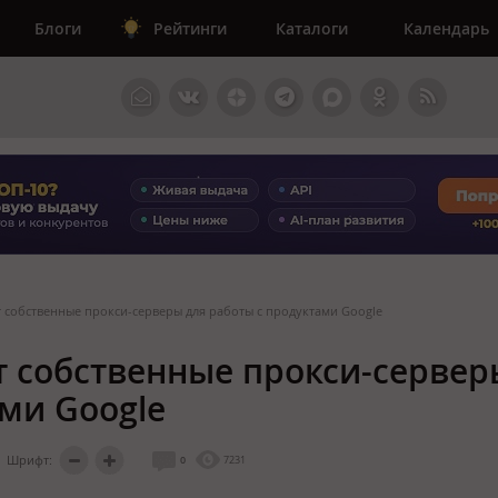
Блоги
Рейтинги
Каталоги
Календарь
 собственные прокси-серверы для работы с продуктами Google
т собственные прокси-сервер
ами Google
Шрифт:
0
7231