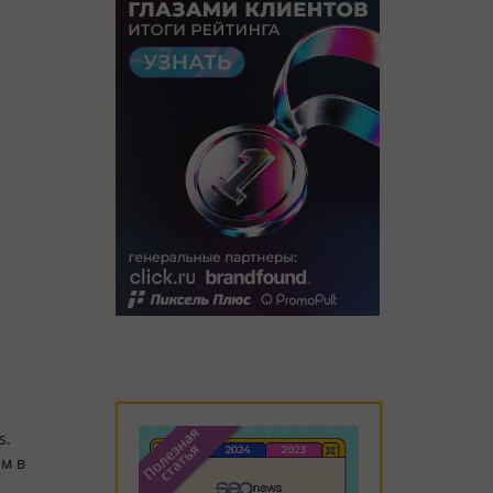
s.
м в