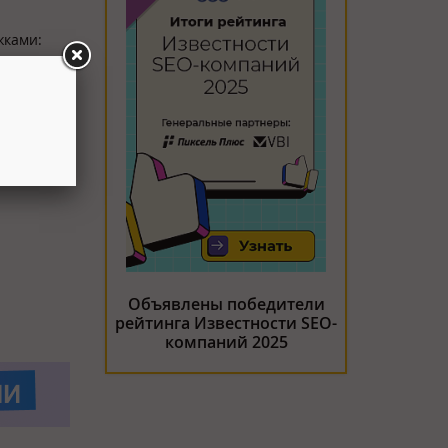
жками:
можно
 прокси
Объявлены победители
рейтинга Известности SEO-
компаний 2025