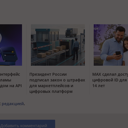
интерфейс
Президент России
MAX сделал дос
кламы
подписал закон о штрафах
цифровой ID для 
одом на API
для маркетплейсов и
14 лет
цифровых платформ
с
редакцией
.
Добавить комментарий