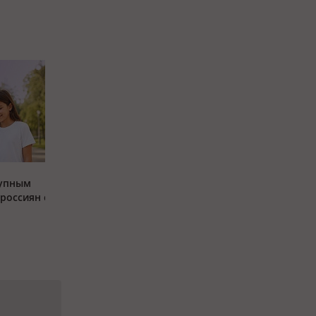
тупным
россиян с