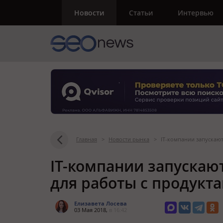
Новости
Статьи
Интервью
Главная
>
Новости рынка
>
IT-компании запускают
IT-компании запускаю
для работы с продукт
Елизавета Лосева
03 Мая 2018,
в 16:42