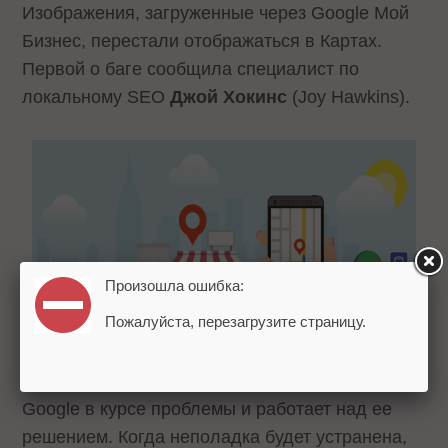
Изображения, загруженные через Google Мой
Бизнес, перестали отображаться в Картах.
Первой о баге сообщила специалист по
локальному SEO
Джой Хокинс
(Joy Hawkins).
Произошла ошибка:
Пожалуйста, перезагрузите страницу.
Google в курсе проблемы и работает над ее
решением. Когда неполадка будет устранена,