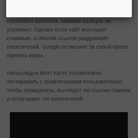
размещено 200, 300 и даже 400. Пока на ней
помимо ссылок содержится достаточный объем
полезного контента, никакие санкции не
угрожают. Однако если сайт выглядит
спамным, а обилие ссылок раздражает
посетителей, Google оставляет за собой право
принять меры.
Напоследок Мэтт Каттс посоветовал
тестировать с привлечением пользователей,
чтобы определить, выглядят ли ссылки спамом
и отпугивают ли посетителей.