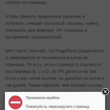
ссылок на странице.
Чтобы принять правильное решение и
избежать санкций поисковой системы, нужно
учитывать два фактора: PR страницы и
восприятие пользователей.
Мэтт Каттс пояснил, что PageRank разделяется
в зависимости от количества ссылок на
странице. То есть, если страница A ссылается
на страницы B, C и D, ее PR делится на три.
Если у вас сотни ссылок, он делится на сотни и
так далее. Таким образом, чем больше ссылок,
тем меньший вес передает страница.
Произошла ошибка:
Нормальная практика, когда на странице
Пожалуйста, перезагрузите страницу.