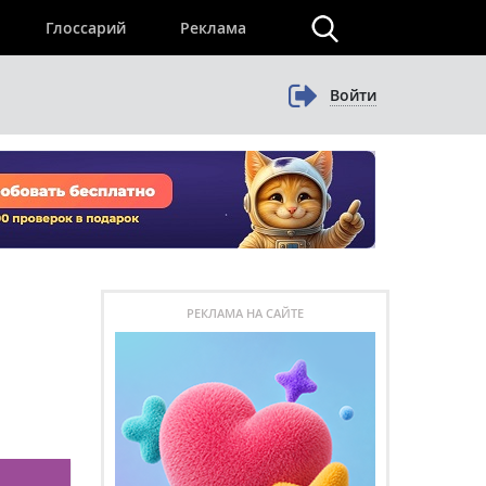
×
Глоссарий
Реклама
Войти
РЕКЛАМА НА САЙТЕ