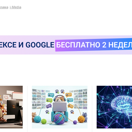
клама
i-Media