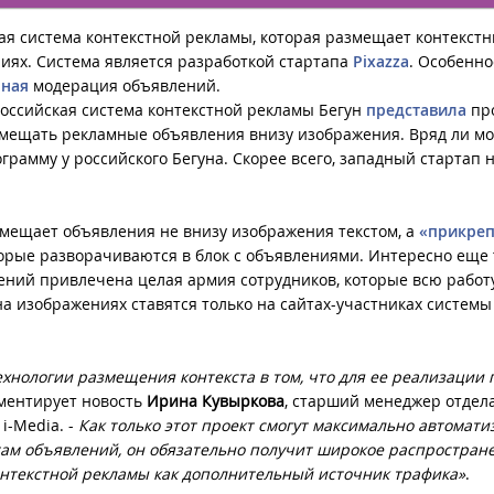
ая система контекстной рекламы, которая размещает контекст
иях. Система является разработкой стартапа
Pixazza
. Особенн
чная
модерация объявлений.
 российская система контекстной рекламы Бегун
представила
пр
азмещать рекламные объявления внизу изображения. Вряд ли м
ограмму у российского Бегуна. Скорее всего, западный стартап н
азмещает объявления не внизу изображения текстом, а
«прикреп
орые разворачиваются в блок с объявлениями. Интересно еще т
ений привлечена целая армия сотрудников, которые всю работ
на изображениях ставятся только на сайтах-участниках системы
нологии размещения контекста в том, что для ее реализации 
ментирует новость
Ирина Кувыркова
, старший менеджер отдел
i-Media. -
Как только этот проект смогут максимально автомати
стам объявлений, он обязательно получит широкое распростран
онтекстной рекламы как дополнительный источник трафика»
.