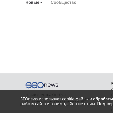
Новые
Сообщество
О
Нашли опечатку? Ctrl+Enter
П
SEOnews использует cookie-файлы и
обрабаты
У
© SEOnews.ru Все права защищены. 2026
работу сайта и взаимодействие с ним. Подтвер
К