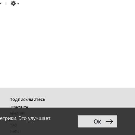
Подписывайтесь
ВКонтакте
Telegram
етрики. Это улучшает
Дзен
Ок
MAX
Тwitter