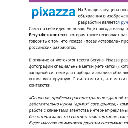
На Западе запущена нов
объявления в изображен
разработки являетс
я ру
Сама по себе идея не новая. Еще полгода назад
Бегун.Фотоконтекст
, которая также позволяет р
говорить о том, что Pixazza «позаимствовала» пр
российских разработок.
В отличие от Фотокотонтекста Бегуна, Pixazza р
фотографии специальные метки («этикетки»), кот
западной системе для подбора и анализа объявл
выполняют вручную. Стоит отметить, что метки 
контекстки.
«Основная проблема распространения данной тех
действительно нужна "армия" сотрудников,
- ком
работе с клиентами агентства интернет-рекламы 
без потери качества соответствия картинок тек
будет массово применятся другими системами к