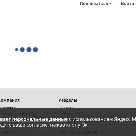
Подписаться
Войти
Компания
Разделы
 проекте
Новости
риглашаем авторов
Статьи
вает персональные данные
с использованием Яндекс М
словия публикации
Интервью
дите ваше согласие, нажав кнопу Ок.
онтакты
Блоги компаний
Правила
Рейтинги SEO-компаний