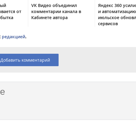
тый
VK Видео объединил
Яндекс 360 усили
вается от
комментарии канала в
и автоматизацию
збытка
Кабинете автора
июльское обнов
сервисов
с
редакцией
.
Добавить комментарий