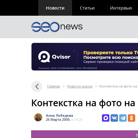
Новости
Статьи
Интервью
Главная
>
Новости рынка
>
Контекстка на фото н
Контекстка на фото н
Анна Лебедева
26 Марта 2009,
в 14:20