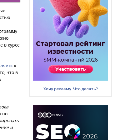
ные
остью
ограмму
ожно
е в курсе
ляет»
к
о, что в
у
Хочу рекламу. Что делать?
пока
а по
зировать
ение и