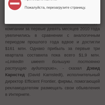
новый функционал в перспективе позволит
Пожалуйста, перезагрузите страницу.
компании увеличить выручку.
Как сообщает газета
«Ведомости»
, доходы
компании за первые девять месяцев 2010 года
увеличились в сравнении с аналогичным
периодом прошлого года вдвое и достигли
$161 млн. Однако прибыль за первые три
квартала составила пока всего $1,9 млн.
«
LinkedIn имеет большую постоянно
растущую аудиторию»
, - сказал
Дэвид
Карнстед
(David Karnstedt), исполнительный
директор Efficient Frontier, фирмы, помогающей
рекламодателям размещать свои объявления
в Интернете.