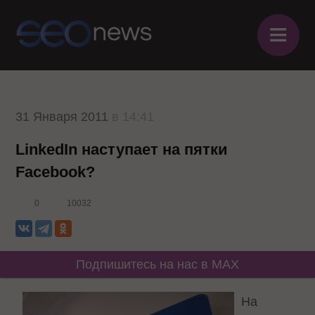
≡
31 Января 2011
в 14:41
LinkedIn наступает на пятки
Facebook?
0
10032
Подпишитесь на нас в MAX
На