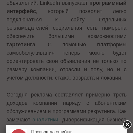
объявлений, LinkedIn выпускает
программный
интерфейс
, который позволит легко
подключаться к сайту. Отдельных
рекламодателей социальная сеть намерена
обеспечить большими возможностями
таргетинга
. С помощью платформы
самообслуживания теперь можно будет
ориентировать свои объявления не только по
размеру компании, отрасли и полу, но и с
учетом должности, стажа, возраста и локации.
Сегодня реклама составляет примерно треть
доходов компании наряду с абонентским
обслуживанием и программами рекрутинга. Как
замечают
аналитики
, диверсификация бизнеса
снижает рыночные риски. Предполагается, что
Произошла ошибка: