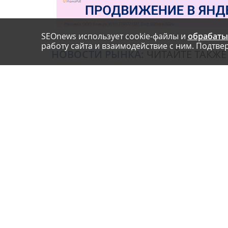
SEOnews использует cookie-файлы и
обрабаты
работу сайта и взаимодействие с ним. Подтвер
НОВОСТИ РЫНКА:
ЧИТАЙТЕ ТАКЖЕ
Российский рынок
Яндекс запустил
инфлюенс-маркетинга
ПромоСтраница
вошел в фазу стагнации
агентств
после нескольких лет
роста