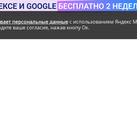
вает персональные данные
с использованием Яндекс М
дите ваше согласие, нажав кнопу Ок.
 курс по
MAX открывает API и
AI-агенты OpenAI
м для
запускает программу
планировать поб
поддержки разработчиков
тестовой среды з
альтернативных клиентов
месяца до атаки