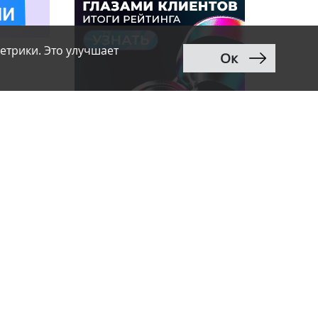
етрики. Это улучшает
Ок
 начали
ег из
а два