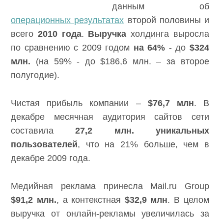
данным об
операционных результатах
второй половины и
всего
2010 года
.
Выручка
холдинга выросла
по сравнению с 2009 годом
на 64%
- до
$324
млн.
(на 59% - до $186,6 млн. – за второе
полугодие).
Чистая прибыль компании –
$76,7 млн
. В
декабре месячная аудитория сайтов сети
составила
27,2 млн. уникальных
пользователей
, что на 21% больше, чем в
декабре 2009 года.
Медийная реклама принесла Mail.ru Group
$91,2 млн.
, а контекстная
$32,9 млн
. В целом
выручка от онлайн-рекламы увеличилась за