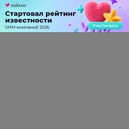
больше года назад
Ну что что не наказывают это хорошо, но если
начнут то как они будут отличать спамовый это
контент или нет? Думаю вот тут то и начнутся
сложности с алгоритмами определения такого
параметра как качество.
-
0
+
Ответить
ПЕРЕЙТИ НА ПОЛНУЮ ВЕРСИЮ
© SEOnews.ru Все права защищены. 2026