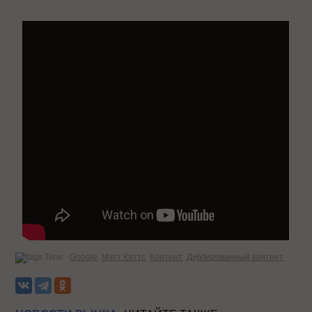
Теги:
Google
Мэтт Каттс
Контент
Дублированный контент