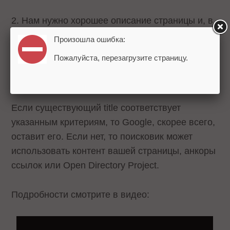
2. Нам нужно хорошее описание страницы и, в
идеале, сайт, на котором эта страница
Произошла ошибка:
находится.
Пожалуйста, перезагрузите страницу.
3. Title должен быть релевантным запросу.
Если существующий title соответствует
указанным критериям, то Google, скорее всего,
оставит его. Если нет, то поисковик может
использовать контент вашей страницы, анкоры
ссылок или Open Directory Project.
Подробности смотрите в видео: