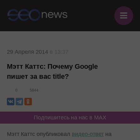
≡
29 Апреля 2014
в 13:37
Мэтт Каттс: Почему Google
пишет за вас title?
0
5844
Подпишитесь на нас в MAX
Мэтт Каттс опубликовал
видео-ответ
на