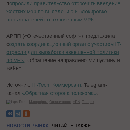
п
опросили правительство отсрочить введение
жестких мер по выявлению и блокировке
пользователей со включенным VPN
.
АРПП («Отечественный софт») предложила
с
оздать координационный орган с участием IT-
отрасли для выработки взвешенной политики
по VPN
. Обращение направлено Мишустину и
Вайно.
Источник:
Hi-Tech
,
Коммерсант
, Telegram-
канал
«Обратная сторона телекома»
.
Теги:
Минцифры
Ограничения
VPN
Трафик
НОВОСТИ РЫНКА:
ЧИТАЙТЕ ТАКЖЕ