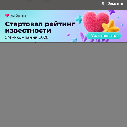
X | Закрыть
Гость
больше года назад
Такими темпами в "Магазин на диване"
превратитесь!
-
1
+
Ответить
ПЕРЕЙТИ НА ПОЛНУЮ ВЕРСИЮ
© SEOnews.ru Все права защищены. 2026