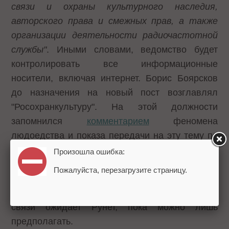
связи и охраны культурного наследия,
авторского права и смежных прав, а также
организации деятельности радиочастотной
службы"
. Иными словами, ведомство будет
контролировать все информационные
носители, включая интернет. Борис Боярсков
до назначения на новый пост возглавлял
"Росохранкультуру". На этой должности
запомнился
комментарием
феномена
людоедства и показа передачи на эту тему по
НТВ. Судя по жёсткости позиции, высказанной
Произошла ошибка:
в том выступлении, на новой должности г-н
Пожалуйста, перезагрузите страницу.
Боярсков всерьёз возьмется за наведение
порядка в подотчётной области. Что в этой
связи ожидает Рунет, пока можно лишь
предполагать.