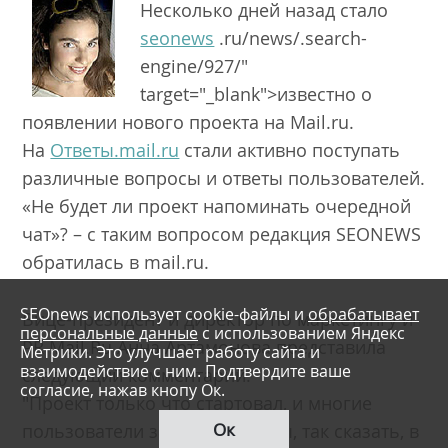
Несколько дней назад стало
seonews
.ru/news/.search-
engine/927/"
target="_blank">известно о
появлении нового проекта на Mail.ru.
На
Ответы.mail.ru
стали активно поступать
различные вопросы и ответы пользователей.
«Не будет ли проект напоминать очередной
чат»? – с таким вопросом редакция SEONEWS
обратилась в mail.ru.
SEOnews использует cookie-файлы и
обрабатывает
Вице-президент и директор по маркетингу и
персональные данные
с использованием Яндекс
PR Mail.Ru Анна Артамонова представила
Метрики. Это улучшает работу сайта и
взаимодействие с ним. Подтвердите ваше
следующий комментарий:
согласие, нажав кнопу Ок.
"Проект только что стартовал, и многие
Ок
пользователи задают вопросы, так сказать, в