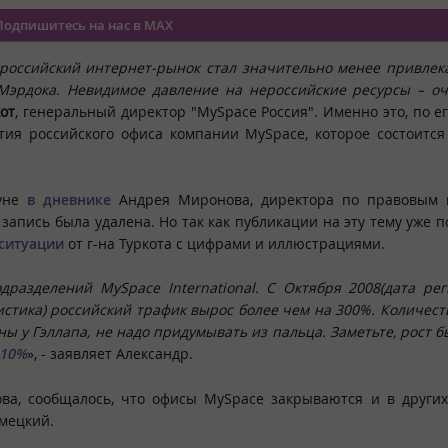
Подпишитесь на нас в MAX
 российский интернет-рынок стал значительно менее привле
Мэрдока. Невидимое давление на нероссийские ресурсы – о
кот
, генеральный директор "MySpace Россия". Именно это, по ег
тия российского офиса компании MySpace, которое состоитс
нуне
в дневнике
Андрея Миронова, директора по правовым 
запись была удалена. Но так как публикации на эту тему уже п
ситуации
от г-на Туркота с цифрами и иллюстрациями.
разделений MySpace International. C Октября 2008(дата ре
истика) российский трафик вырос более чем на 300%. Количест
ны у Гэллапа, не надо придумывать из пальца. Заметьте, рост б
-10%
», - заявляет Александр.
а, сообщалось, что офисы MySpace закрываются и в других
емецкий.