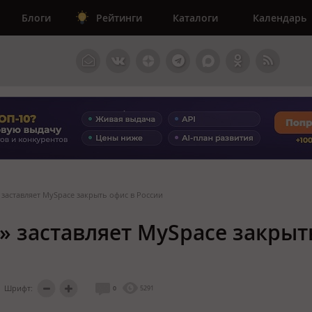
Блоги
Рейтинги
Каталоги
Календарь
заставляет MySpace закрыть офис в России
 заставляет MySpace закрыт
Шрифт:
0
5291