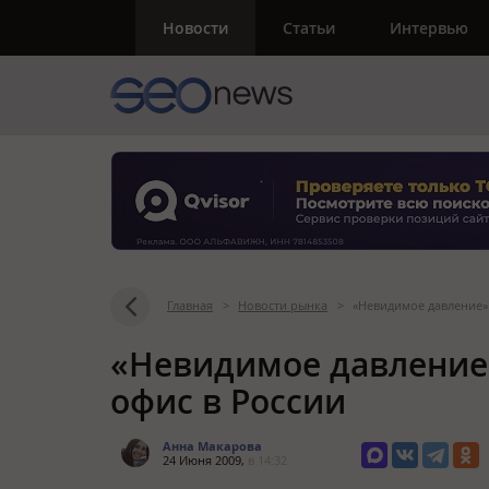
Новости
Статьи
Интервью
Главная
>
Новости рынка
>
«Невидимое давление» 
«Невидимое давление»
офис в России
Анна Макарова
24 Июня 2009,
в 14:32