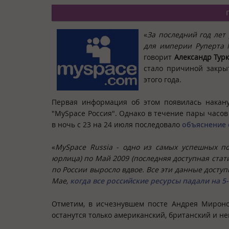
«
За последний год лет
для империи Руперта 
говорит
Александр Тур
стало причиной закры
этого года.
Первая информация об этом появилась нака
"MySpace Россия". Однако в течение пары часов 
в ночь с 23 на 24 июля последовало
объяснение 
«
MySpace Russia - одно из самых успешных под
юрлица) по Май 2009 (последняя доступная стат
по России выросло вдвое. Все эти данные доступ
Мае,
когда все российские ресурсы падали на 5
Отметим, в исчезнувшем посте Андрея Миронов
останутся только американский, британский и н