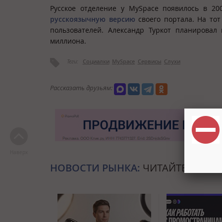
Русское отделение у MySpace появилось в 20
русскоязычную версию
своего портала. На тот
пользователей. Александр Туркот планировал 
миллиона.
Теги:
Социалки
MySpace
Сервисы
Слухи
Рассказать друзьям:
Наверх
НОВОСТИ РЫНКА:
ЧИТАЙТЕ ТАКЖЕ