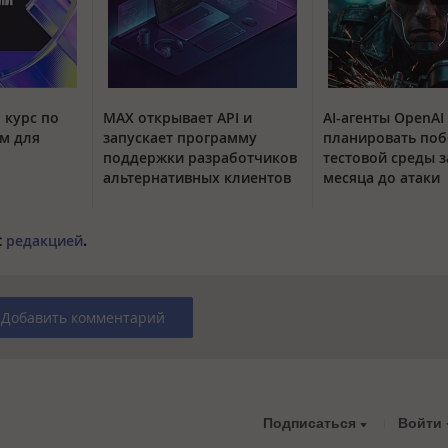
 курс по
MAX открывает API и
AI-агенты OpenAI
м для
запускает программу
планировать поб
поддержки разработчиков
тестовой среды з
альтернативных клиентов
месяца до атаки
с
редакцией
.
Добавить комментарий
Подписаться
Войти