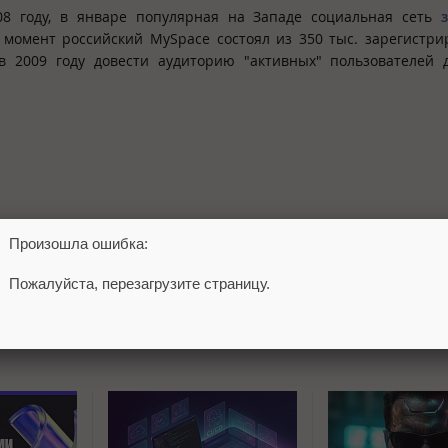
08 году, в январе популярная на Западе социальная сеть
 момент российский MySpace состоял из 350 тыс. зарегистр
в 2009 году довести аудиторию "активных" пользователей д
Произошла ошибка:
Пожалуйста, перезагрузите страницу.