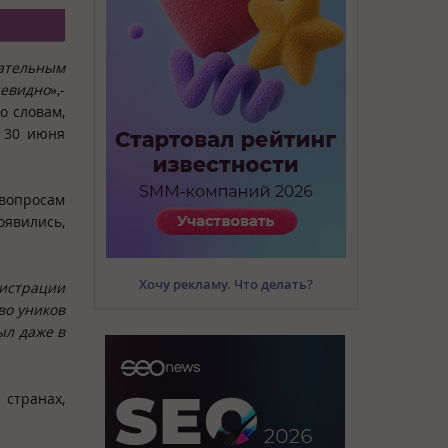
кательным
чевидно
»,-
о словам,
я 30 июня
вопросам
оявились,
Хочу рекламу. Что делать?
гистрации
во уников
ыл даже в
 странах,