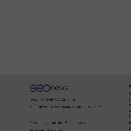
О
Нашли опечатку? Ctrl+Enter
П
У
© SEOnews.ru Все права защищены. 2026
К
Email редакции: info@seonews.ru
К
О
Телефон редакции: