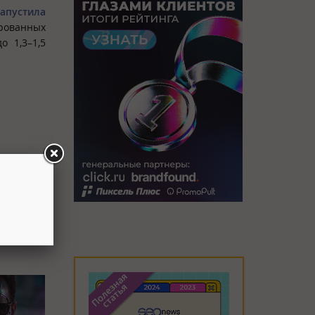
запустила
ированных
о 1,3–1,5