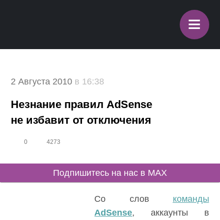
≡
2 Августа 2010
в 16:38
Незнание правил AdSense
не избавит от отключения
0
4273
Подпишитесь на нас в MAX
Со слов
команды
AdSense
, аккаунты в