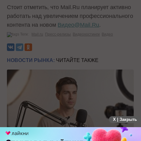
Стоит отметить, что Mail.Ru планирует активно
работать над увеличением профессионального
контента на новом
Видео@Mail.Ru
.
Теги:
Mail.ru
Пресс-релизы
Видеохостинги
Видео
НОВОСТИ РЫНКА:
ЧИТАЙТЕ ТАКЖЕ
X | Закрыть
Российский рынок инфлюенс-маркетинга вошел в фазу