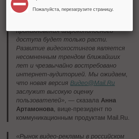
«Аудитория видео в Интернете уже
Пожалуйста, перезагрузите страницу.
составляет десятки миллионов
человек и с увеличением
проникновения широкополосного
доступа будет только расти.
Развитие видеохостингов является
несомненным трендом ближайших
лет и чрезвычайно востребовано
интернет-аудиторией. Мы ожидаем,
что новая версия
Видео@Mail.Ru
заслужит высокую оценку
пользователей»
, — сказала
Анна
Артамонова
, вице-президент по
коммуникационным продуктам Mail.Ru.
«Рынок видео-рекламы в российском