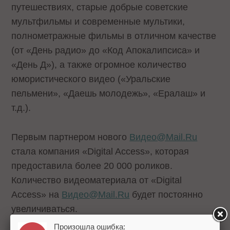
путешествиях, старые добрые советские
мультфильмы и современные мультики,
полнометражные фильмы в отличном качестве
(от «День радио» до «Код Апокалипсиса» и
«День Д»), а также огромное количество
юмористического видео («Уральские
пельмени», «Даешь молодежь», «Ералаш» и
т.д.).
Первым партнером нового
Видео@Mail.Ru
стала компания «Digital Access», которая
предоставила более 20 000 роликов.
Количество видеоматериала от «Digital
Access» на
Видео@Mail.Ru
будет постоянно
увеличиваться.
Произошла ошибка: