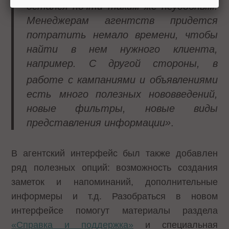
остался почти таким же неудобным.
Менеджерам агентств придется
потратить немало времени, чтобы
найти в нем нужного клиента,
например
. С другой стороны, в
работе с кампаниями и объявлениями
есть много полезных нововведений,
новые фильтры, новые виды
представления информации»
.
В агентский интерфейс был также добавлен
ряд полезных опций: возможность создания
заметок и напоминаний, дополнительные
информеры и т.д. Разобраться в новом
интерфейсе помогут материалы раздела
«Справка и поддержка»
и специальная