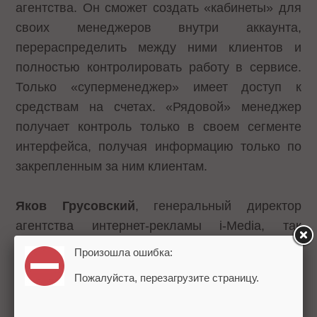
агентства. Он сможет создать «кабинеты» для
своих менеджеров внутри аккаунта,
перераспределить между ними клиентов и
полностью контролировать работу в сервисе.
Только «суперменеджер» имеет доступ к
средствам на счетах. «Рядовой» менеджер
получает контроль только в своем сегменте
интерфейса, получая информацию только по
закрепленным за ним клиентам.
Яков Грусовский
, генеральный директор
агентства интернет-рекламы i-Media, так
прокомментировал новый интерфейс:
Произошла ошибка:
Пожалуйста, перезагрузите страницу.
На первый взгляд, новый агентский
интерфейс стал гораздо красивее, но