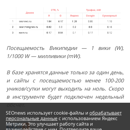
Посещаемость Википедии — 1 вики (W),
1/1000 W — милливики (mW)
.
В базе хранятся данные только за один день,
и сайты с посещаемостью менее 100-200
уников/сутки могут выходить на ноль. Скоро
в инструменте будет подключен недельный
обсчет.
SEOnews использует cookie-файлы и
обрабатывает
Теги:
Нейрон
Андрей Иванов
CTR
Поиск
Трафик
Сайт
персональные данные
с использованием Яндекс
Метрики. Это улучшает работу сайта и
взаимодействие с ним. Подтвердите ваше