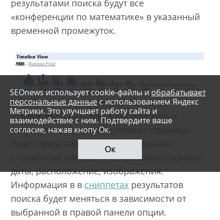
результатами поиска будут все
«конференции по математике» в указанный
временной промежуток.
SEOnews использует cookie-файлы и
обрабатывает
персональные данные
с использованием Яндекс
Info view
– не предполагает сильных
Метрики. Это улучшает работу сайта и
изменений в визуализации поисковых
взаимодействие с ним. Подтвердите ваше
результатов. С правой стороны страницы
согласие, нажав кнопу Ок.
будет представлена дополнительная
Ок
справочная панель с несколькими опциями:
даты, расположение, изображения.
Информация в в
сниппетах
результатов
поиска будет меняться в зависимости от
выбранной в правой панели опции.