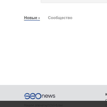
Новые
Сообщество
О
Нашли опечатку? Ctrl+Enter
П