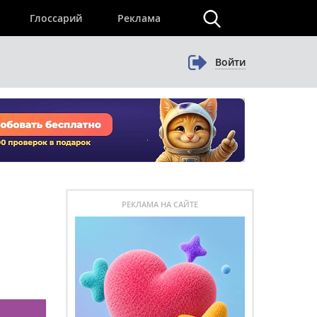
×
Глоссарий
Реклама
Войти
РЕКЛАМА НА САЙТЕ