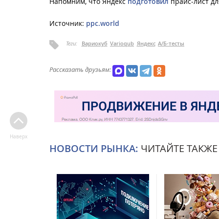
Напомним, что Яндекс
подготовил
прайс-лист дл
Источник:
ppc.world
Теги:
Вариокуб
Varioqub
Яндекс
А/Б-тесты
Рассказать друзьям:
Наверх
НОВОСТИ РЫНКА:
ЧИТАЙТЕ ТАКЖЕ