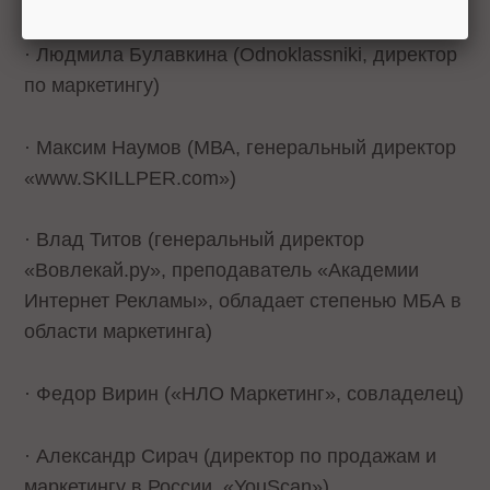
· Людмила Булавкина (Odnoklassniki, директор
по маркетингу)
· Максим Наумов (МВА, генеральный директор
«www.SKILLPER.com»)
· Влад Титов (генеральный директор
«Вовлекай.ру», преподаватель «Академии
Интернет Рекламы», обладает степенью МБА в
области маркетинга)
· Федор Вирин («НЛО Маркетинг», совладелец)
· Александр Сирач (директор по продажам и
маркетингу в России, «YouScan»)