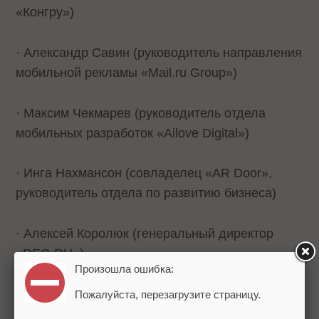
«Конгру»)
· Александр Савин (руководитель направления
мобильной рекламы «Mail.ru Group»)
· Максим Чекмарев (руководитель отдела
мобильных разработок «Ailove Digital»)
· Инга Нахмансон (совладелец «AR Door»,
руководитель отдела по развитию бизнеса)
· Алексей Королюк (генеральный директор
«REG.RU»)
Произошла ошибка:
· Гайдар Магдануров (Microsoft, эксперт по веб-
Пожалуйста, перезагрузите страницу.
технологиям)