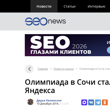
Новости
Статьи
Интервью
Главная
>
Новости рынка
>
Олимпиада в Сочи стал
Олимпиада в Сочи ста
Яндекса
Дарья Калинская
10 Декабря 2014,
в 12:04