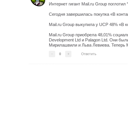
Интернет гигант Mail.ru Group поглотил 
Сегодня завершилась покупка «В контак
Mail.ru Group выкупила у UCP 48% «В к
Mail.ru Group приобрела 48,01% социаль
Development Ltd и Palagon Ltd. Они б
Мирилашвили и Льва Левиева. Теперь Mai
-
0
+
Ответить