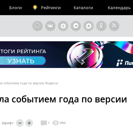
Блоги
Рейтинги
Каталоги
Календарь
а событием года по версии Яндекса
ла событием года по версии
Шрифт:
1
6960