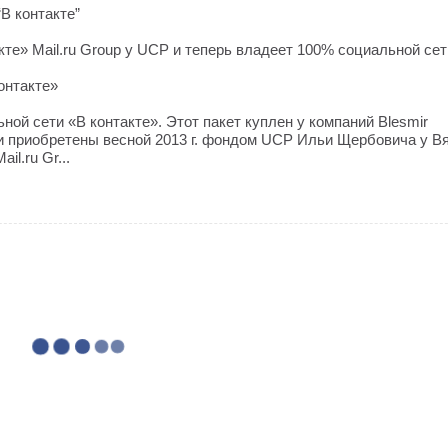
“В контакте”
те» Mail.ru Group у UCP и теперь владеет 100% социальной сет
онтакте»
ной сети «В контакте». Этот пакет куплен у компаний Blesmir
ыли приобретены весной 2013 г. фондом UCP Ильи Щербовича у В
l.ru Gr...