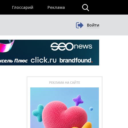
×
Глоссарий
Реклама
Войти
РЕКЛАМА НА САЙТЕ