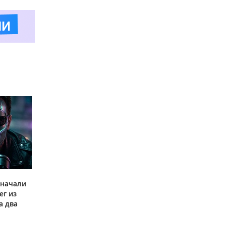
 начали
ег из
а два