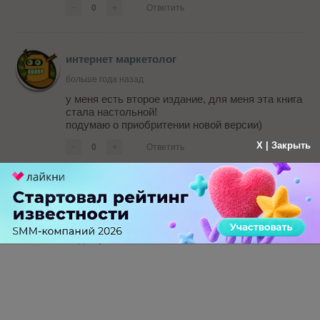
-
0
+
Ответить
интернет маркетолог
больше года назад
у меня есть второе издание, для меня эта книга
стала настольной!
подумаю о приобритении новой версии)
X | Закрыть
-
0
+
Ответить
Sergey
больше года назад
А где купить можно?
-
0
+
Ответить