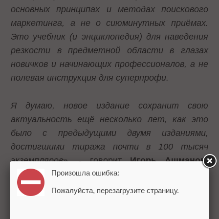
основных принципах и методах поискового
маркетинга, а не о сиюминутных приёмах.
Это учебник (и энциклопедия) для наведения
резкости в предметной области в глазах
новичков и начинающих профессионалов, а не
полевая инструкция для суперпрофи.
Я думаю, новое издание сохранит свою
актуальность ещё несколько лет, как это
было с предыдущими двумя изданиями,
достигшими тиража почти в 100 тысяч
экземпляров
», - говорит
Игорь Ашманов
,
Произошла ошибка:
генеральный директор компании «Ашманов и
партнеры».
Пожалуйста, перезагрузите страницу.
Теги:
Книги
SEO
SEM
Ашманов и Партнеры
Игорь Ашманов