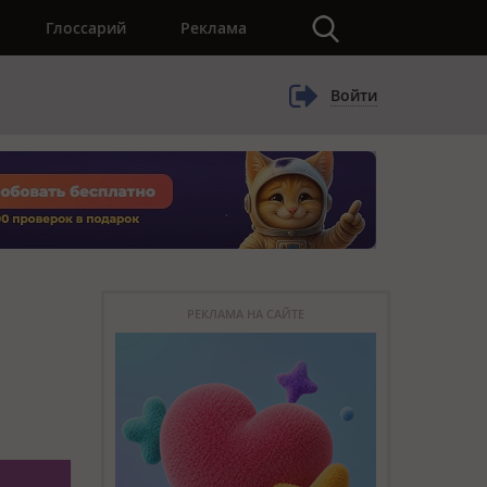
×
Глоссарий
Реклама
Войти
РЕКЛАМА НА САЙТЕ