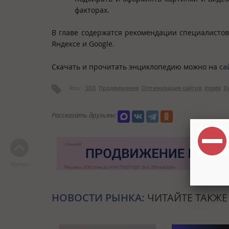
факторах.
В главе содержатся рекомендации специалисто
Яндексе и Google.
Скачать и прочитать энциклопедию можно на
са
Теги:
SEO
Продвижение
Оптимизация сайтов
Ingate
К
Рассказать друзьям:
Наверх
НОВОСТИ РЫНКА:
ЧИТАЙТЕ ТАКЖЕ