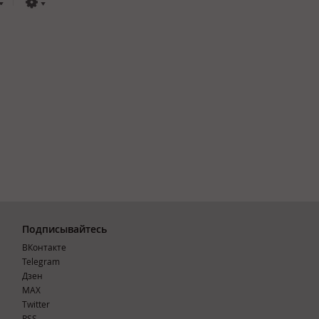
Подписывайтесь
ВКонтакте
Telegram
Дзен
MAX
Тwitter
RSS