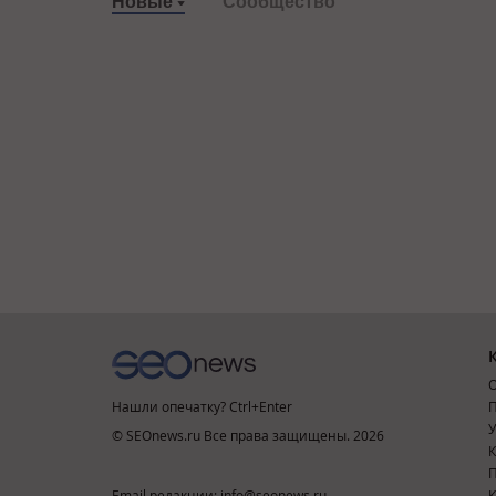
Новые
Сообщество
О
Нашли опечатку? Ctrl+Enter
П
У
© SEOnews.ru Все права защищены. 2026
К
Email редакции: info@seonews.ru
К