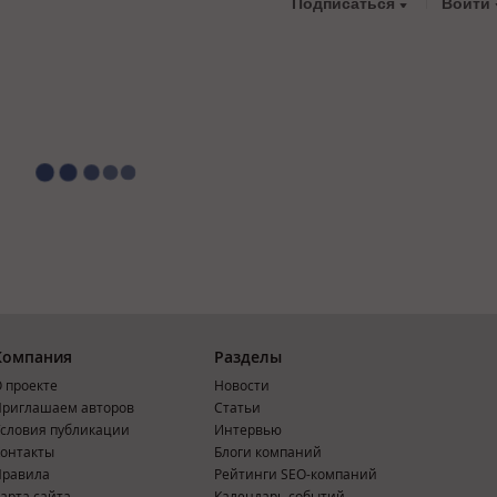
Подписаться
Войти
Компания
Разделы
 проекте
Новости
риглашаем авторов
Статьи
словия публикации
Интервью
онтакты
Блоги компаний
Правила
Рейтинги SEO-компаний
арта сайта
Календарь событий