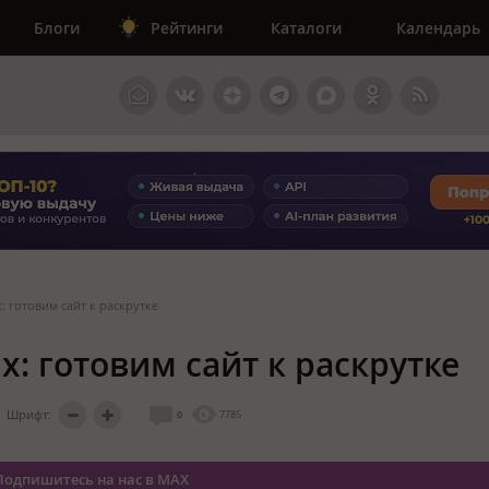
Блоги
Рейтинги
Каталоги
Календарь
: готовим сайт к раскрутке
: готовим сайт к раскрутке
Шрифт:
0
7785
Подпишитесь на нас в MAX