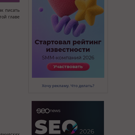
ак писать
той главе
Хочу рекламу. Что делать?
денческих