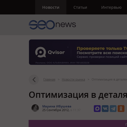
Новости
Статьи
Интервью
Главная
>
Новости рынка
>
Оптимизация в деталях
Оптимизация в деталях
Марина Ибушева
25 Сентября 2012,
в 11:37