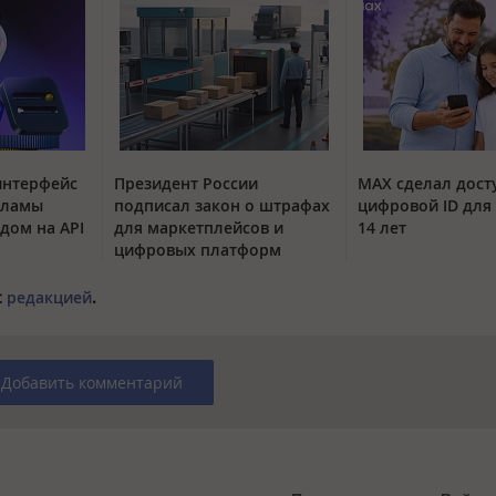
интерфейс
Президент России
MAX сделал дос
кламы
подписал закон о штрафах
цифровой ID для 
одом на API
для маркетплейсов и
14 лет
цифровых платформ
с
редакцией
.
Добавить комментарий