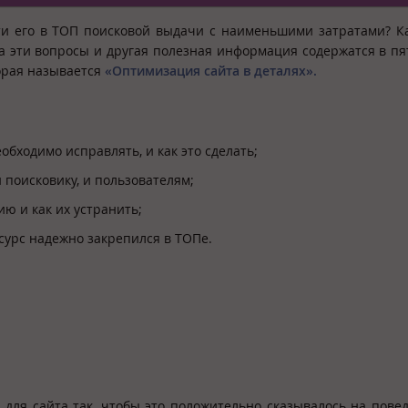
сти его в ТОП поисковой выдачи с наименьшими затратами? К
на эти вопросы и другая полезная информация содержатся в пя
торая называется
«Оптимизация сайта в деталях».
бходимо исправлять, и как это сделать;
 поисковику, и пользователям;
ю и как их устранить;
сурс надежно закрепился в ТОПе.
 для сайта так, чтобы это положительно сказывалось на пове