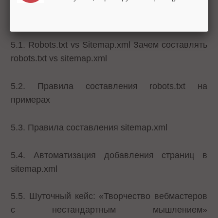
Инструкции для роботов
5.1. Robots.txt vs Sitemap.xml Зачем составлять
robots.txt vs sitemap.xml
5.2. Правила составления robots.txt на
примерах
5.3. Правила составления sitemap.xml
5.4. Автоматизация добавления страниц в
sitemap.xml
5.5. Шуточный кейс: «Творчество вебмастеров
с нестандартным мышлением»