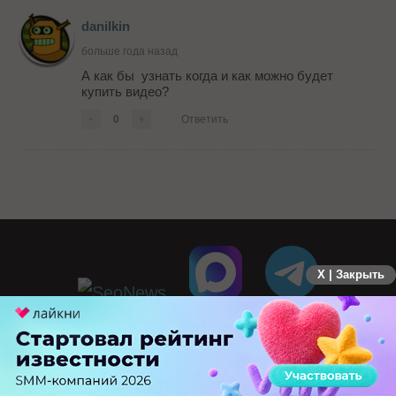
danilkin
больше года назад
А как бы узнать когда и как можно будет
купить видео?
-
0
+
Ответить
X | Закрыть
ПЕРЕЙТИ НА ПОЛНУЮ ВЕРСИЮ
© SEOnews.ru Все права защищены. 2026