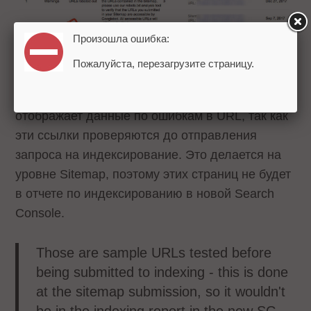
Произошла ошибка:
Пожалуйста, перезагрузите страницу.
Джон Мюллер ответил, что новый отчет не
отображает данные по ошибкам в URL, так как
эти ссылки проверяются до отправления
запроса на индексирование. Это делается на
уровне Sitemap, поэтому этих страниц не будет
в отчете по индексированию в новой Search
Console.
Those are sample URLs tested before
being submitted to indexing - this is done
at the sitemap submission, so it wouldn't