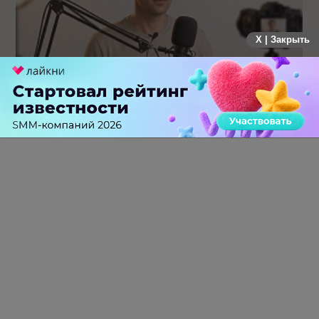
X | Закрыть
Российский рынок инфлюенс-маркетинга вошел в фазу
стагнации после нескольких лет роста
0 КОММЕНТАРИЕВ
ПЕРЕЙТИ НА ПОЛНУЮ ВЕРСИЮ