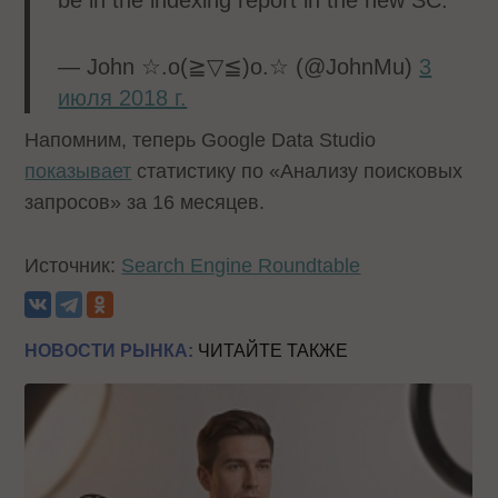
be in the indexing report in the new SC.
— John ☆.o(≧▽≦)o.☆ (@JohnMu)
3
июля 2018 г.
Напомним, теперь Google Data Studio
показывает
статистику по «Анализу поисковых
запросов» за 16 месяцев.
Источник:
Search Engine Roundtable
НОВОСТИ РЫНКА:
ЧИТАЙТЕ ТАКЖЕ