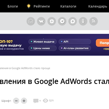
Блоги
Рейтинги
Каталоги
Календарь
вления в Google AdWords стало проще
вления в Google AdWords ста
Шрифт:
1
7271