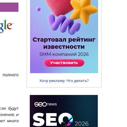
и полного
Хочу рекламу. Что делать?
сли будут
онения, и
ает много