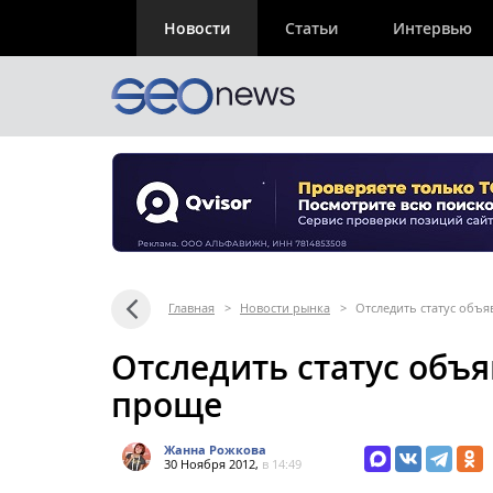
Новости
Статьи
Интервью
Главная
>
Новости рынка
>
Отследить статус объя
Отследить статус объя
проще
Жанна Рожкова
30 Ноября 2012,
в 14:49