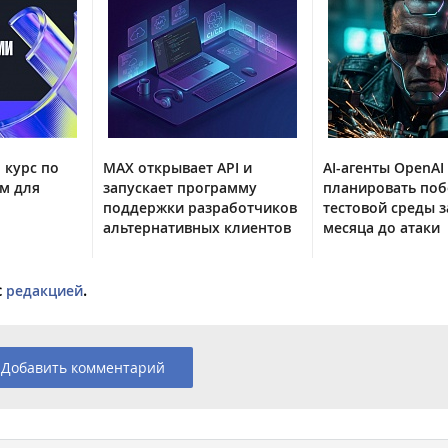
 курс по
MAX открывает API и
AI-агенты OpenAI
м для
запускает программу
планировать поб
поддержки разработчиков
тестовой среды з
альтернативных клиентов
месяца до атаки
с
редакцией
.
Добавить комментарий