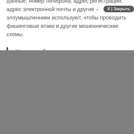
Персональные данные – Ф.И.О., паспортные
X | Закрыть
данные, номер телефона, адрес регистрации,
адрес электронной почты и другие –
злоумышленники используют, чтобы
проводить фишинговые атаки и другие
мошеннические схемы.
Утечка либо воровство денежных
средств, к сожалению, имеют тренд
на увеличение. И, по нашим
расчетам, в этом году мы можем
ожидать воровства денег у
российских граждан около 250 млрд
рублей, – подытожил Кузнецов.