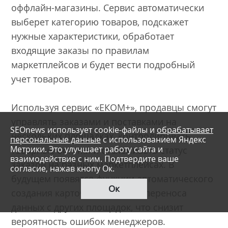
оффлайн-магазины. Сервис автоматически
выберет категорию товаров, подскажет
нужные характеристики, обработает
входящие заказы по правилам
маркетплейсов и будет вести подробный
учет товаров.
Используя сервис «ЕКОМ+», продавцы смогут
управлять заказами и поставками на
SEOnews использует cookie-файлы и
обрабатывает
нескольких площадках, контролировать
персональные данные
с использованием Яндекс
Метрики. Это улучшает работу сайта и
товарные остатки и отслеживать статус
взаимодействие с ним. Подтвердите ваше
заказов на разных маркетплейсах. В
согласие, нажав кнопу Ок.
будущем появятся функции автоматического
Ок
создания карточек товаров и переноса
данных с других площадок, что снизит
вероятность ошибок менеджеров.