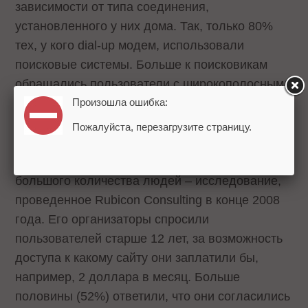
зависимости от типа соединения,
установленного у них дома. Так, только 80%
тех, у кого dial-up модем, использовали
поисковые системы. Больше к поисковикам
обращались пользователи с широкополосным
интернетом – 94%.
Произошла ошибка:
Пожалуйста, перезагрузите страницу.
Есть еще одно подтверждение того, что
использование поисковиков важно для
большого количества людей – исследование,
проведенное Rubicon Consulting в конце 2008
года. Его организаторы спросили
пользователей старше 12 лет, за возможность
доступа к какому сайту они заплатили бы,
например, 2 доллара в месяц. Больше
половины (52%) ответили, что они согласились