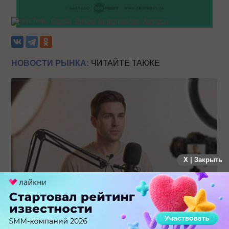
Теги:
Google
Яндекс
Инфографика
Запросы
НОВОСТИ РЫНКА:
ЧИТАЙТЕ ТАКЖЕ
X | Закрыть
Российский рынок инфлюенс-маркетинга вошел в фазу
стагнации после нескольких лет роста