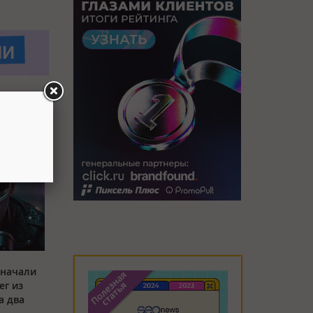
 начали
ег из
а два