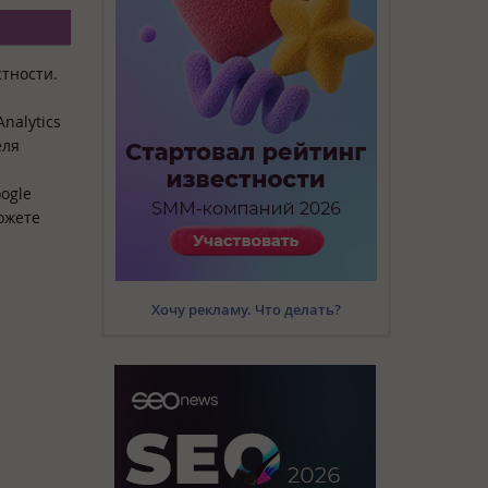
стности.
nalytics
еля
ogle
можете
Хочу рекламу. Что делать?