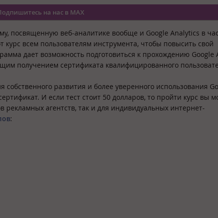
Подпишитесь на нас в MAX
у, посвященную веб-аналитике вообще и Google Analytics в ча
т курс всем пользователям инструмента, чтобы повысить свой
амма дает возможность подготовиться к прохождению Google A
едующим получением сертификата квалифицированного пользоват
 собственного развития и более уверенного использования Go
 сертификат. И если тест стоит 50 долларов, то пройти курс вы 
в рекламных агентств, так и для индивидуальных интернет-
лов
: