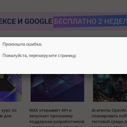
Произошла ошибка:
Пожалуйста, перезагрузите страницу.
 курс по
MAX открывает API и
AI-агенты OpenAI
м для
запускает программу
планировать поб
поддержки разработчиков
тестовой среды з