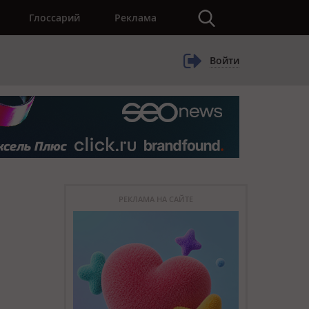
×
Глоссарий
Реклама
Войти
РЕКЛАМА НА САЙТЕ