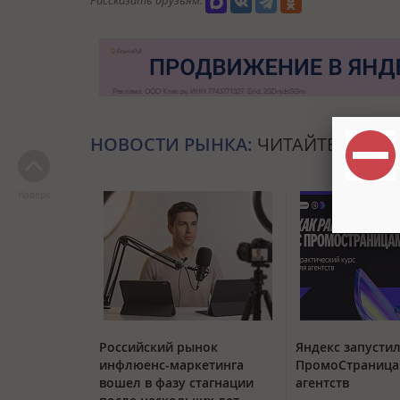
Рассказать друзьям:
НОВОСТИ РЫНКА:
ЧИТАЙТЕ ТАКЖЕ
Наверх
Российский рынок
Яндекс запустил
инфлюенс-маркетинга
ПромоСтраница
вошел в фазу стагнации
агентств