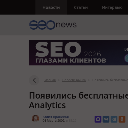
Новости
Статьи
Интервью
Главная
>
Новости рынка
>
Появились бесплатные 
Появились бесплатные
Analytics
Юлия Вронская
04 Марта 2009,
в 15:22