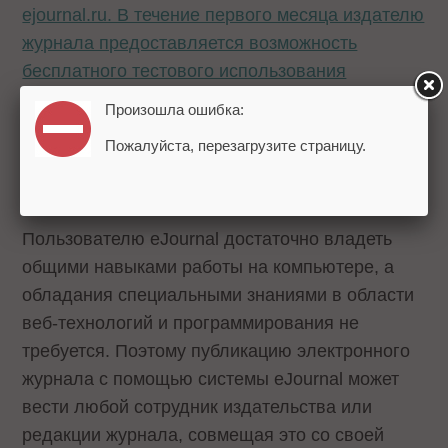
ejournal.ru. В течение первого месяца издателю
журнала предоставляется возможность
бесплатного тестового использования
системы. сайт системы по адресу . В течение
Произошла ошибка:
первого месяца издателю журнала
Пожалуйста, перезагрузите страницу.
предоставляется возможность бесплатного
тестового использования системы.
Пользователю eJournal достаточно владеть
общими навыками работы на компьютере, а
обладания специальными знаниями в области
веб-технологий и программирования не
требуется. Поэтому публикацию электронного
журнала с помощью системы eJournal может
вести любой сотрудник издательства или
редакции журнала, совмещая это со своей