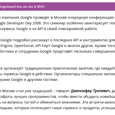
Подпишитесь на нас в MAX
да компания Google проведёт в Москве очередную конференцию
gle Developer Day 2008. Это семинар особенно заинтересует тех,
сервисы Google и их API в своей повседневной работе.
oogle подробно расскажут о последних API и инструментах для
Engine, OpenSocial, API Карт Google и многих других. Кроме того
отчики и сотрудники Google представят несколько совершенн
gle организует традиционные практические занятия, где каждый
ь сервисы Google в действии. Организаторы специально запл
рами Google и другими гостями.
в Москве стал уже традицией,
- говорит
Дженнифер Трелевич
, 
обрать лучших программистов, чтобы вместе обсудить новейш
 на вопросы гостей и обменяться мнениями. Эта встреча важна
людьми, которые используют наши сервисы и продукты, услыша