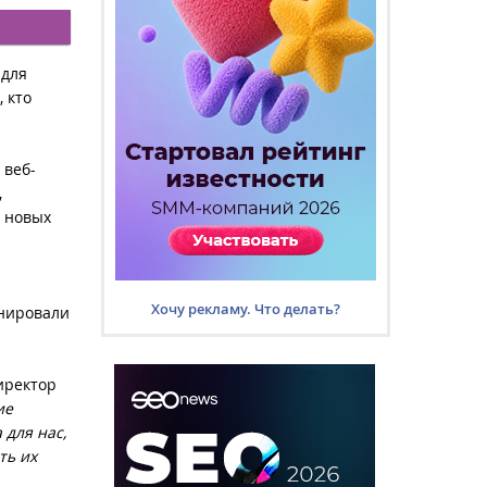
 для
 кто
 веб-
,
о новых
Хочу рекламу. Что делать?
анировали
директор
ие
 для нас,
ть их