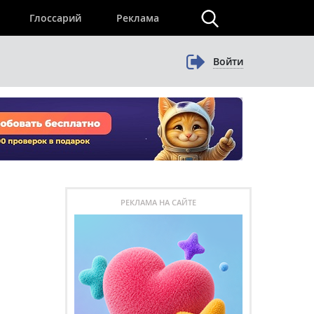
×
Глоссарий
Реклама
Войти
РЕКЛАМА НА САЙТЕ