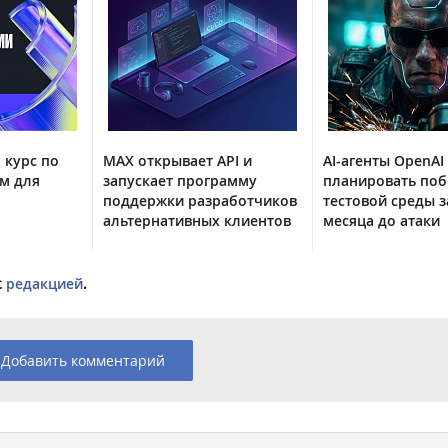
 курс по
MAX открывает API и
AI-агенты OpenAI
м для
запускает программу
планировать поб
поддержки разработчиков
тестовой среды з
альтернативных клиентов
месяца до атаки
с
редакцией
.
Добавить комментарий