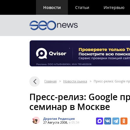
Новости
Статьи
Интервью
Главная
>
Новости рынка
>
Пресс-релиз: Google п
Пресс-релиз: Google 
семинар в Москве
Дорогая Редакция
27 Августа 2008,
в 05:34