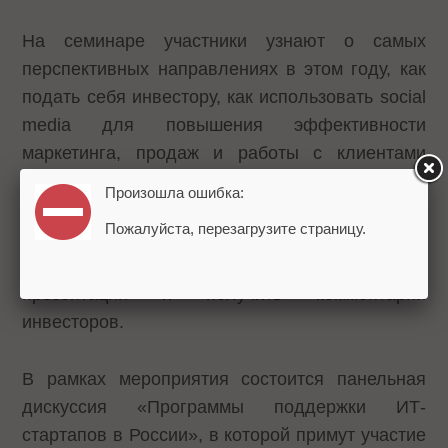
На семинаре участники узнают о самых
перспективных направлениях в этом году, как
подать себя инвестору, как использовать
social
media для повышения эффективности
маркетинга, продаж и работы с клиентами
через Интернет.
Произошла ошибка:
Пожалуйста, перезагрузите страницу.
У создателей
стартап-проектов
будет
возможность представить свои идеи в краткой
презентации и получить комментарии
инвесторов.
В рамках мероприятия состоится панельная
дискуссия «Программы поддержки ИТ-
стартапов в России», в которой примут участие