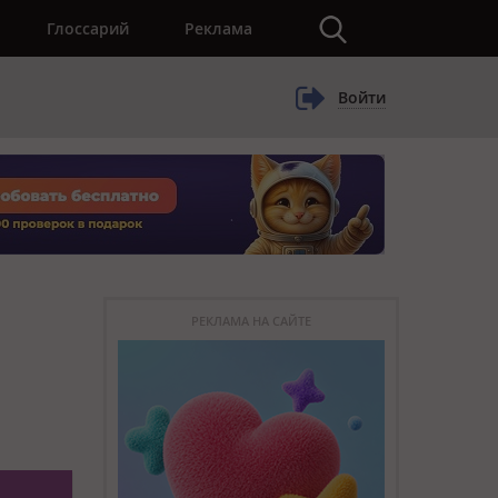
×
Глоссарий
Реклама
Войти
РЕКЛАМА НА САЙТЕ