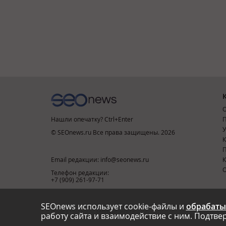
О
Нашли опечатку? Ctrl+Enter
П
У
© SEOnews.ru Все права защищены. 2026
К
Email редакции: info@seonews.ru
К
О
Телефон редакции:
+7 (909) 261-97-71
SEOnews использует cookie-файлы и
обрабаты
This site is protected by reCAPTCHA and the Google
Privacy Policy
and
Terms of Service
apply.
работу сайта и взаимодействие с ним. Подтвер