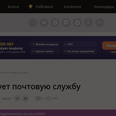
Блоги
Рейтинги
Каталоги
Календарь
ет почтовую службу
ет почтовую службу
Шрифт:
0
4458
Подпишитесь на нас в MAX