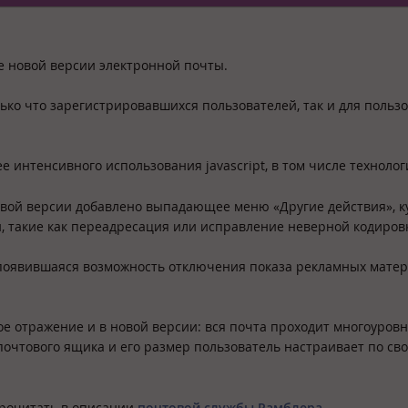
е новой версии электронной почты.
ько что зарегистрировавшихся пользователей, так и для польз
е интенсивного использования javascript, в том числе технолог
овой версии добавлено выпадающее меню «Другие действия», к
, такие как переадресация или исправление неверной кодиров
появившаяся возможность отключения показа рекламных матер
е отражение и в новой версии: вся почта проходит многоуров
почтового ящика и его размер пользователь настраивает по св
прочитать в описании
почтовой службы Рамблера
.