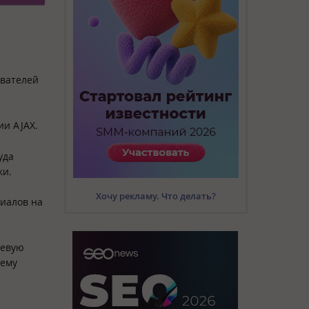
ователей
ии AJAX.
уда
ки.
Хочу рекламу. Что делать?
иалов на
невую
оему