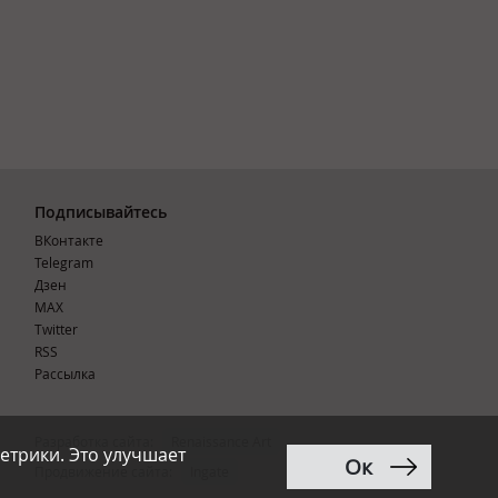
Подписывайтесь
ВКонтакте
Telegram
Дзен
MAX
Тwitter
RSS
Рассылка
Разработка сайта:
Renaissance Art
етрики. Это улучшает
Ок
12+
Продвижение сайта
:
Ingate