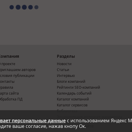
Компания
Разделы
 проекте
Новости
риглашаем авторов
Статьи
словия публикации
Интервью
онтакты
Блоги компаний
Правила
Рейтинги SEO-компаний
арта сайта
Календарь событий
бработка ПД
Каталог компаний
Каталог сервисов
Библиотека
Энциклопедия интернет-маркетинга
вает персональные данные
с использованием Яндекс М
дите ваше согласие, нажав кнопу Ок.
Мобильная версия
Реклама на сайте