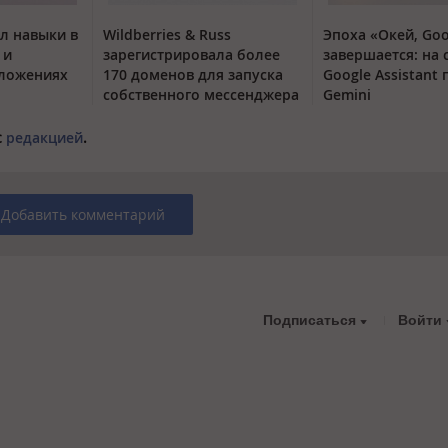
л навыки в
Wildberries & Russ
Эпоха «Окей, Goo
 и
зарегистрировала более
завершается: на 
ложениях
170 доменов для запуска
Google Assistant
собственного мессенджера
Gemini
с
редакцией
.
Добавить комментарий
Подписаться
Войти